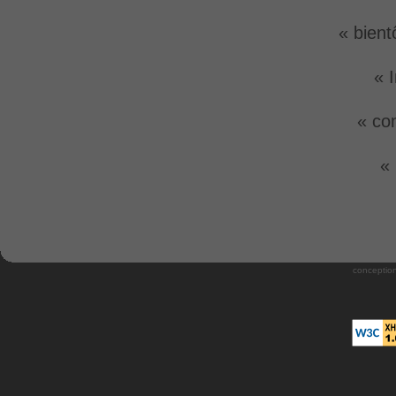
« bient
« 
« co
«
conception